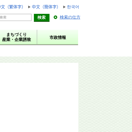
中文（繁体字）
中文（簡体字）
한국어
検索の仕方
まちづくり
市政情報
産業・企業誘致