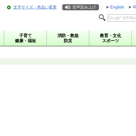
English
文字サイズ・色合い変更
音声読み上げ
子育て
消防・救急
教育・文化
健康・福祉
防災
スポーツ