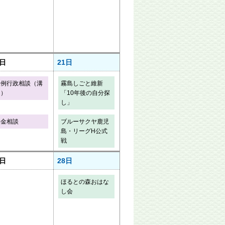
0日
21日
定例行政相談（溝
霧島しごと維新
辺）
「10年後の自分探
し」
年金相談
ブルーサクヤ鹿児
島・リーグH公式
戦
7日
28日
ほるとの森おはな
し会