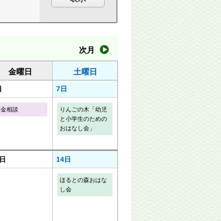
次月
金曜日
土曜日
日
7日
年金相談
りんごの木「幼児
と小学生のための
おはなし会」
3日
14日
ほるとの森おはな
し会