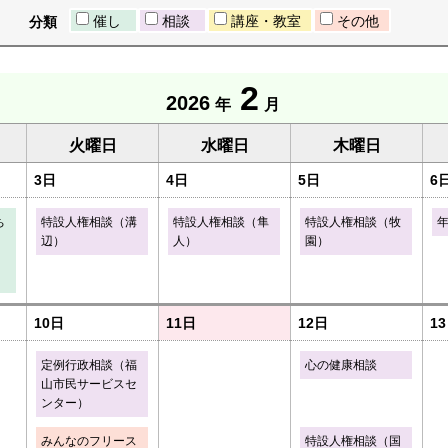
催し
相談
講座・教室
その他
分類
2
2026
年
月
火曜日
水曜日
木曜日
3日
4日
5日
6
ち
特設人権相談（溝
特設人権相談（隼
特設人権相談（牧
辺）
人）
園）
10日
11日
12日
1
定例行政相談（福
心の健康相談
山市民サービスセ
ンター）
みんなのフリース
特設人権相談（国