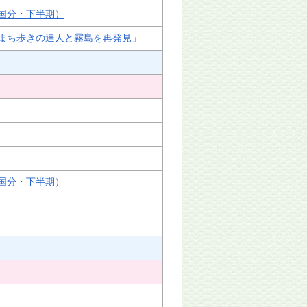
国分・下半期）
まち歩きの達人と霧島を再発見」
国分・下半期）