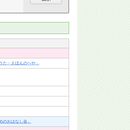
うた・えほんのへや」
めのおはなし会」