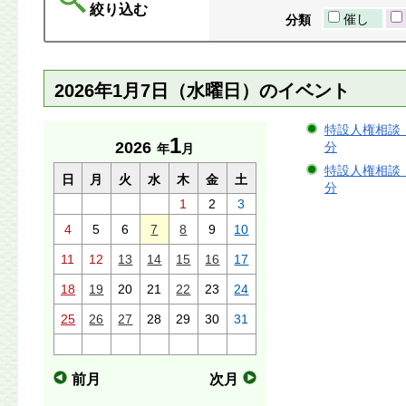
絞り込む
催し
分類
2026年1月7日（水曜日）のイベント
特設人権相談（霧
1
2026
分
年
月
特設人権相談（隼
日
月
火
水
木
金
土
分
1
2
3
4
5
6
7
8
9
10
11
12
13
14
15
16
17
18
19
20
21
22
23
24
25
26
27
28
29
30
31
前月
次月