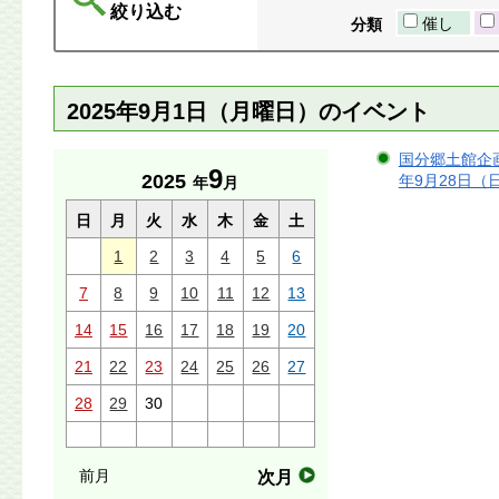
絞り込む
催し
分類
2025年9月1日（月曜日）のイベント
国分郷土館企画
9
2025
年9月28日（
年
月
日
月
火
水
木
金
土
1
2
3
4
5
6
7
8
9
10
11
12
13
14
15
16
17
18
19
20
21
22
23
24
25
26
27
28
29
30
前月
次月