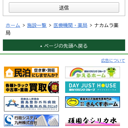
ホーム
>
施設一覧
>
医療機関・薬局
> ナカムラ薬
局
ページの先頭へ戻る
広告について