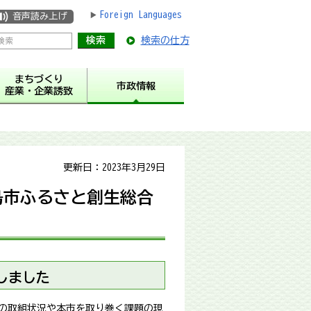
Foreign Languages
音声読み上げ
検索の仕方
まちづくり
市政情報
産業・企業誘致
更新日：2023年3月29日
島市ふるさと創生総合
しました
の取組状況や本市を取り巻く課題の現