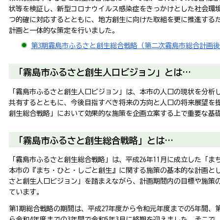
状等を検証し、新型コロナウイルス感染症をきっかけとした社会環
つ的確に対応するとともに、地方創生に向けた取組を更に推進する
計画と一体的な策定を行いました。
第3期霧島市ふるさと創生総合戦略（第二次霧島市総合計画
「霧島市ふるさと創生人口ビジョン」とは…
「霧島市ふるさと創生人口ビジョン」は、本市の人口の現状を分析
共有するとともに、今後目指すべき将来の方向と人口の将来展望を
創生総合戦略」において効果的な施策を企画立案する上で重要な基
「霧島市ふるさと創生総合戦略」とは…
「霧島市ふるさと創生総合戦略」は、平成26年11月に成立した「ま
本市の『まち・ひと・しごと創生』に関する施策の基本的な計画と
さと創生人口ビジョン」を踏まえながら、計画期間内の目標や施策
ています。
第1期総合戦略の期間は、平成27年度から令和元年度までの5年間、
ら令和4年度までの3年間で令和5年3月に終期を迎えました。そこで