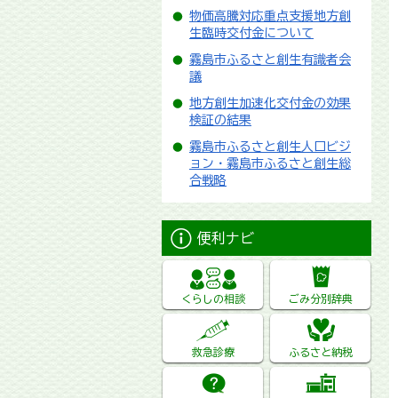
物価高騰対応重点支援地方創
生臨時交付金について
霧島市ふるさと創生有識者会
議
地方創生加速化交付金の効果
検証の結果
霧島市ふるさと創生人口ビジ
ョン・霧島市ふるさと創生総
合戦略
便利ナビ
くらしの相談
ごみ分別辞典
救急診療
ふるさと納税