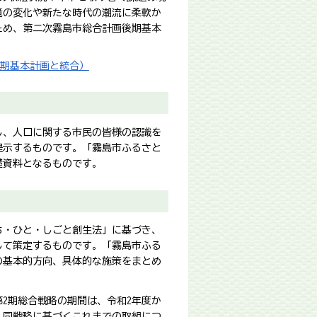
境の変化や新たな時代の潮流に柔軟か
ため、第二次霧島市総合計画後期基本
後期基本計画と統合）
し、人口に関する市民の皆様の認識を
提示するものです。「霧島市ふるさと
礎資料となるものです。
ち・ひと・しごと創生法」に基づき、
して策定するものです。「霧島市ふる
の基本的方向、具体的な施策をまとめ
第2期総合戦略の期間は、令和2年度か
、同戦略に基づくこれまでの取組につ