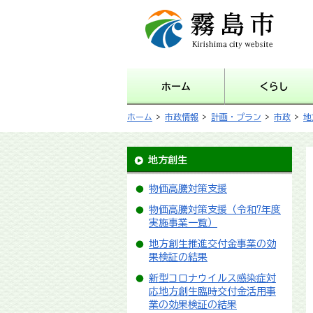
霧島市 Kirishima city
website
ホーム
くらし
ホーム
>
市政情報
>
計画・プラン
>
市政
>
地
地方創生
物価高騰対策支援
物価高騰対策支援（令和7年度
実施事業一覧）
地方創生推進交付金事業の効
果検証の結果
新型コロナウイルス感染症対
応地方創生臨時交付金活用事
業の効果検証の結果