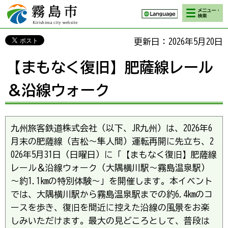
検索・メニ
霧島市 Kirishima
ュー
city website
更新日：2026年5月20日
【まもなく復旧】肥薩線レール
＆沿線ウォーク
九州旅客鉄道株式会社（以下、JR九州）は、2026年6
月末の肥薩線（吉松〜隼人間）運転再開に先立ち、2
026年5月31日（日曜日）に「【まもなく復旧】肥薩線
レール＆沿線ウォーク（大隅横川駅〜霧島温泉駅）
～約1.1kmの特別体験～」を開催します。本イベント
では、大隅横川駅から霧島温泉駅までの約6.4kmのコ
ースを歩き、復旧を間近に控えた沿線の風景をお楽
しみいただけます。最大の見どころとして、普段は