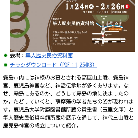
会場：
隼人歴史民俗資料館
チラシダウンロード（PDF：1,254KB）
霧島市内には神様のお墓とされる高屋山上陵、霧島神
宮、鹿児島神宮など、神話伝承地が多くあります。な
ぜ、霧島にあるのか、どうして霧島の地に決まったの
か。たどっていくと、薩摩藩の学者たちの姿が現われま
す。鹿児島大学附属図書館所蔵の貴重書（玉里文庫）と
隼人歴史民俗資料館所蔵の展示を通して、神代三山陵と
鹿児島神宮の成立について紹介。