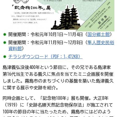
開催期間：令和元年10月1日～11月4日（
国分郷土館
）
開催期間：令和元年11月9日～12月8日（
隼人歴史民俗
資料館
）
チラシダウンロード（PDF：1,472KB）
島津義弘没後400年という節目に、その兄である島津家
第16代当主である義久に焦点を当てたミニ企画展を開催
しました。霧島市のまちづくりの基盤を築いた島津義久
に関する展示や史跡を紹介。
同時企画として、「記念物100年」展も開催。大正8年
（1919）に「史跡名勝天然記念物保存法」が施工されて
100年の節目の年に当たったため、霧島市にはどのよう