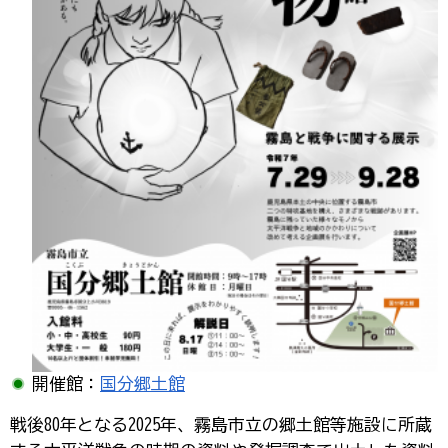
開催館：
国分郷土館
戦後80年となる2025年、霧島市立の郷土館等施設に所蔵