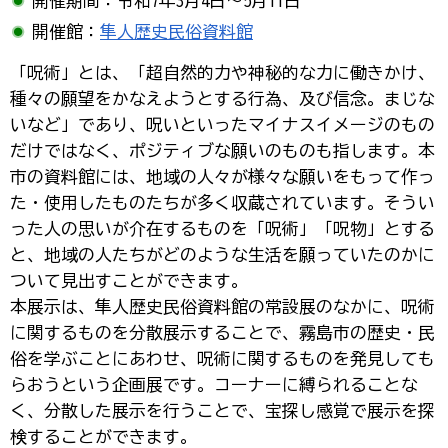
開催期間：令和7年3月4日～5月11日
開催館：
隼人歴史民俗資料館
「呪術」とは、「超自然的力や神秘的な力に働きかけ、
種々の願望をかなえようとする行為、及び信念。まじな
いなど」であり、呪いといったマイナスイメージのもの
だけではなく、ポジティブな願いのものも指します。本
市の資料館には、地域の人々が様々な願いをもって作っ
た・使用したものたちが多く収蔵されています。そうい
った人の思いが介在するものを「呪術」「呪物」とする
と、地域の人たちがどのような生活を願っていたのかに
ついて見出すことができます。
本展示は、隼人歴史民俗資料館の常設展のなかに、呪術
に関するものを分散展示することで、霧島市の歴史・民
俗を学ぶことにあわせ、呪術に関するものを発見しても
らおうという企画展です。コーナーに縛られることな
く、分散した展示を行うことで、宝探し感覚で展示を探
検することができます。