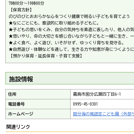
7時00分～19時00分
【保育方針】
のびのびとおおらかな心をつくり健康で明るい子どもを育てよう
★なにごとにも、意欲的に取り組める子どもに。
★子どもの思いをくみ、自分の気持ちを素直に表したり、他人の
★思いやり、命の大切さを感じ合いながら子どもと一緒に生き、
★よく食べ、よく遊び、いそがせず、ゆっくり育ちを見守る。
★自然遊び・体験などを通して、生きる力や知恵が身につくよう
【預かり保育・延長保育・子育て支援】
施設情報
住所
霧島市国分広瀬四丁目6-1
電話番号
0995-45-0301
ホームページ
国分海の風認定こども園（外部
関連リンク