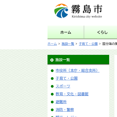
霧島市 Kirishima city
website
ホーム
くらし
ホーム
>
施設一覧
>
子育て・公園
> 国分海の
施設一覧
市役所（本庁・総合支所）
子育て・公園
スポーツ
教育・文化・図書館
避難所
消防・警察