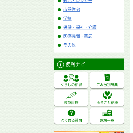
観光・レジャー
市営住宅
学校
保健・福祉・介護
医療機関・薬局
その他
便利ナビ
くらしの相談
ごみ分別辞典
救急診療
ふるさと納税
よくある質問
施設一覧