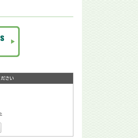
ください
た