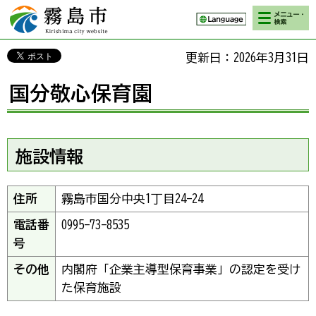
検索・メニ
霧島市 Kirishima
ュー
city website
更新日：2026年3月31日
国分敬心保育園
施設情報
住所
霧島市国分中央1丁目24-24
電話番
0995-73-8535
号
その他
内閣府「企業主導型保育事業」の認定を受け
た保育施設