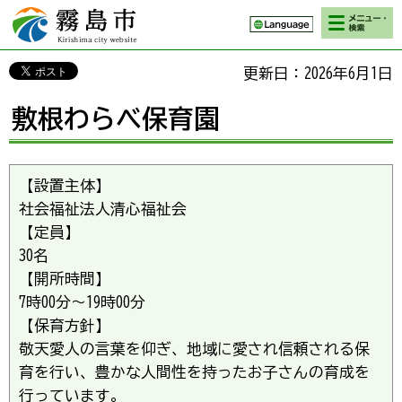
検索・メニ
霧島市 Kirishima
ュー
city website
更新日：2026年6月1日
敷根わらべ保育園
【設置主体】
社会福祉法人清心福祉会
【定員】
30名
【開所時間】
7時00分～19時00分
【保育方針】
敬天愛人の言葉を仰ぎ、地域に愛され信頼される保
育を行い、豊かな人間性を持ったお子さんの育成を
行っています。