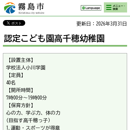
検索・メニ
霧島市 Kirishima
ュー
city website
更新日：2026年3月31日
認定こども園高千穂幼稚園
【設置主体】
学校法人小川学園
【定員】
40名
【開所時間】
7時00分～19時00分
【保育方針】
心の力、学ぶ力、体の力
(目指す高千穂っ子）
1.運動・スポーツが得意