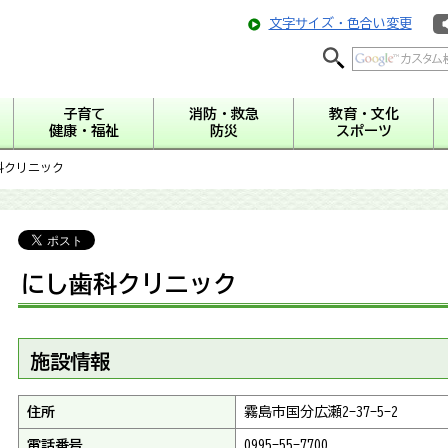
文字サイズ・色合い変更
子育て
消防・救急
教育・文化
健康・福祉
防災
スポーツ
科クリニック
にし歯科クリニック
施設情報
住所
霧島市国分広瀬2-37-5-2
電話番号
0995-55-7700