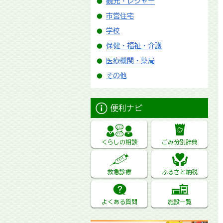
観光・レジャー
市営住宅
学校
保健・福祉・介護
医療機関・薬局
その他
便利ナビ
くらしの相談
ごみ分別辞典
救急診療
ふるさと納税
よくある質問
施設一覧