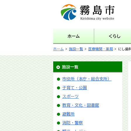
霧島市 Kirishima city
website
ホーム
くらし
ホーム
>
施設一覧
>
医療機関・薬局
> にし歯
施設一覧
市役所（本庁・総合支所）
子育て・公園
スポーツ
教育・文化・図書館
避難所
消防・警察