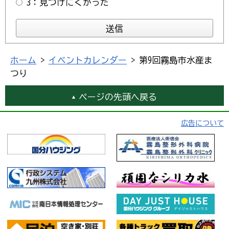
3：見つけにくかった
ホーム
>
イベントカレンダー
> 第9回霧島市水産ま
つり
ページの先頭へ戻る
広告について