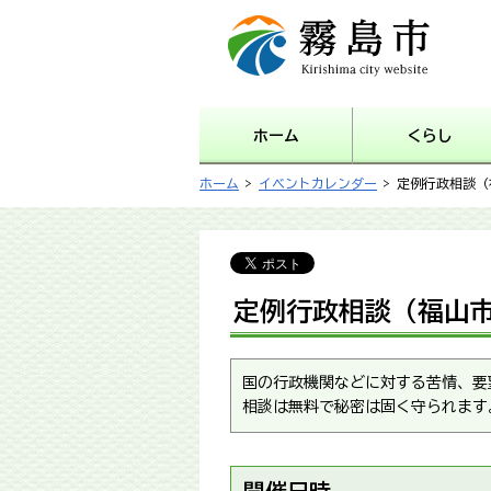
霧島市 Kirishima city
website
ホーム
くらし
ホーム
>
イベントカレンダー
> 定例行政相談
定例行政相談（福山
国の行政機関などに対する苦情、要
相談は無料で秘密は固く守られます
開催日時