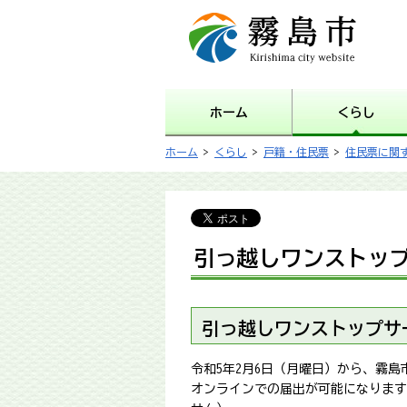
霧島市 Kirishima city
website
ホーム
くらし
ホーム
>
くらし
>
戸籍・住民票
>
住民票に関
引っ越しワンストッ
引っ越しワンストップサ
令和5年2月6日（月曜日）から、霧
オンラインでの届出が可能になります