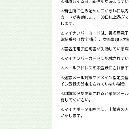
⚠引越しする日、新住所が決まってい
⚠新住所に住み始めた日から14日以
カードが失効します。30日以上過ぎ
します。
⚠マイナンバーカードは、署名用電子
暗証番号（数字4桁）、券面事項入力
⚠署名用電子証明書が失効している場
⚠マイナンバーカードに記載されてい
⚠メールアドレスを未登録にされます
⚠迷惑メール対策やドメイン指定受信等
イン登録の設定をされていない場合、
⚠申請状況が更新されると確認メール
認してください。
⚠マイナポータル画面に、申請者の方
いたします。