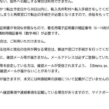
ない、国外へ引越しする場合は利用できません。
内かつ転出予定日から30日以内に、転入先市町村へ転入手続きをしてく
てしまうと再度窓口で転出の手続きが必要となりますので、余裕をもっ
証明書が有効な状態なもので、署名用電子証明書の暗証番号（6～16桁
補助用暗証番号（数字4桁）が必要です。
合は、ご利用いただけません。
る住所と現在の住所が異なる場合は、郵送や窓口で手続きを行ってくだ
と、確認メール等が届きません。メールアドレスは必ずご登録していた
を設定している方は、確認メールが受信されますよう、【＠myna.go
確認メールが届かないことがあります。
が届きますが、本文には申請結果の詳細について記載がございませんの
へ確認事項や連絡事項を記載している場合がありますので、マイナポー