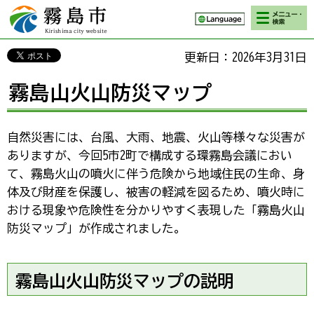
検索・メニ
霧島市 Kirishima
ュー
city website
更新日：2026年3月31日
霧島山火山防災マップ
自然災害には、台風、大雨、地震、火山等様々な災害が
ありますが、今回5市2町で構成する環霧島会議におい
て、霧島火山の噴火に伴う危険から地域住民の生命、身
体及び財産を保護し、被害の軽減を図るため、噴火時に
おける現象や危険性を分かりやすく表現した「霧島火山
防災マップ」が作成されました。
霧島山火山防災マップの説明