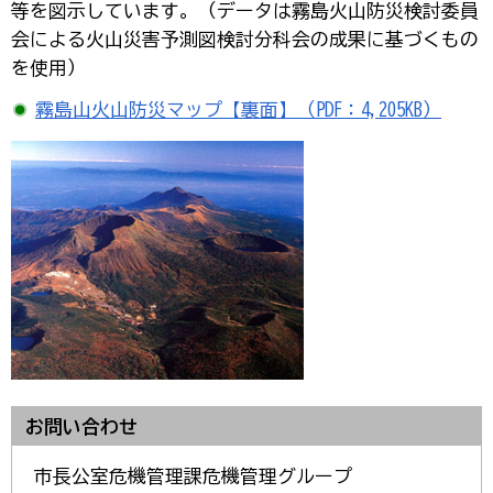
等を図示しています。（データは霧島火山防災検討委員
会による火山災害予測図検討分科会の成果に基づくもの
を使用）
霧島山火山防災マップ【裏面】（PDF：4,205KB）
お問い合わせ
市長公室危機管理課危機管理グループ