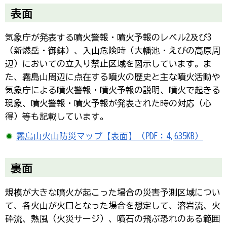
表面
気象庁が発表する噴火警報・噴火予報のレベル2及び3
（新燃岳・御鉢）、入山危険時（大幡池・えびの高原周
辺）においての立入り禁止区域を図示しています。ま
た、霧島山周辺に点在する噴火の歴史と主な噴火活動や
気象庁による噴火警報・噴火予報の説明、噴火で起きる
現象、噴火警報・噴火予報が発表された時の対応（心
得）等も記載しています。
霧島山火山防災マップ【表面】（PDF：4,635KB）
裏面
規模が大きな噴火が起こった場合の災害予測区域につい
て、各火山が火口となった場合を想定して、溶岩流、火
砕流、熱風（火災サージ）、噴石の飛ぶ恐れのある範囲