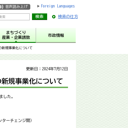
Foreign Languages
音声読み上げ
検索の仕方
まちづくり
市政情報
産業・企業誘致
の新規事業化について
更新日：2024年7月12日
の新規事業化について
れました。
ンターチェンジ間）