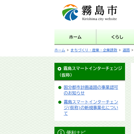
霧島市 Kirishima city
website
ホーム
くらし
ホーム
>
まちづくり・産業・企業誘致
>
道路
霧島スマートインターチェンジ
（仮称）
国分都市計画道路の事業認可
のお知らせ
霧島スマートインターチェン
ジ(仮称)の新規事業化につい
て
便利ナビ