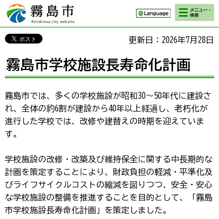
検索・メニ
霧島市 Kirishima
ュー
city website
更新日：2026年7月28日
霧島市学校施設長寿命化計画
霧島市では、多くの学校施設が昭和30～50年代に建設さ
れ、全体の約6割が建設から40年以上経過し、老朽化が
進行した学校では、改修や建替えの時期を迎えていま
す。
学校施設の改修・改築及び維持保全に関する中長期的な
計画を策定することにより、財政負担の軽減・平準化及
びライフサイクルコストの縮減を図りつつ、安全・安心
な学校施設の整備を推進することを目的として、「霧島
市学校施設長寿命化計画」を策定しました。