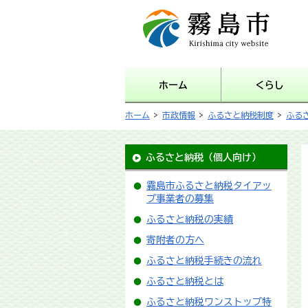
霧島市 Kirishima city
website
ホーム
くらし
ホーム
>
市政情報
>
ふるさと納税制度
>
ふる
ふるさと納税（個人向け）
霧島市ふるさと納税タイアッ
プ事業者の募集
ふるさと納税の実績
寄附者の方へ
ふるさと納税手続きの流れ
ふるさと納税とは
ふるさと納税ワンストップ特