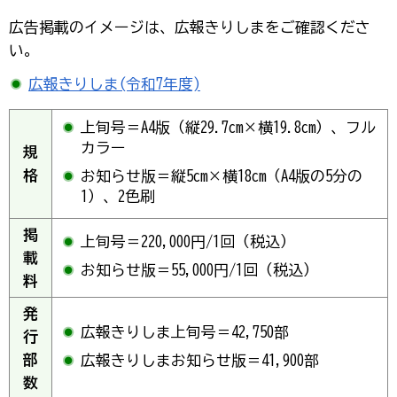
広告掲載のイメージは、広報きりしまをご確認くださ
い。
広報きりしま(令和7年度)
上旬号＝A4版（縦29.7cm×横19.8cm）、フル
カラー
規
格
お知らせ版＝縦5cm×横18cm（A4版の5分の
1）、2色刷
掲
上旬号＝220,000円/1回（税込）
載
お知らせ版＝55,000円/1回（税込）
料
発
広報きりしま上旬号＝42,750部
行
部
広報きりしまお知らせ版＝41,900部
数