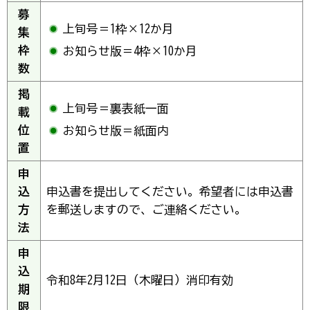
募
上旬号＝1枠×12か月
集
枠
お知らせ版＝4枠×10か月
数
掲
上旬号＝裏表紙一面
載
位
お知らせ版＝紙面内
置
申
込
申込書を提出してください。希望者には申込書
方
を郵送しますので、ご連絡ください。
法
申
込
令和8年2月12日（木曜日）消印有効
期
限