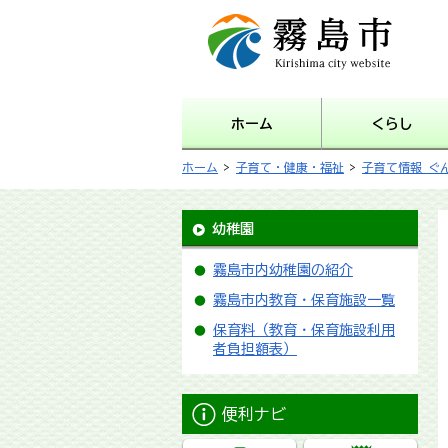
霧島市 Kirishima city
website
ホーム
くらし
ホーム
>
子育て・健康・福祉
>
子育て情報 ぐ
幼稚園
霧島市内幼稚園の紹介
霧島市内教育・保育施設一覧
保育料（教育・保育施設利用
者負担額表）
便利ナビ