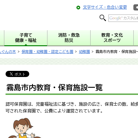
文字サイズ・色合い変更
子育て
消防・救急
教育・文化
健康・福祉
防災
スポーツ
んぐんの木
>
保育園・幼稚園・認定こども園
>
幼稚園
> 霧島市内教育・保育施設
霧島市内教育・保育施設一覧
認可保育園は、児童福祉法に基づき、施設の広さ、保育士の数、給
可された保育園で、公費により運営されています。