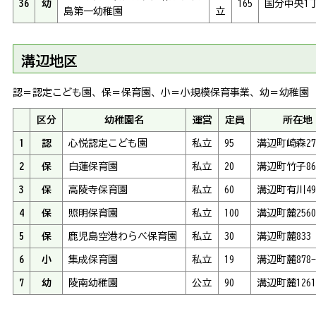
36
幼
165
国分中央1丁
島第一幼稚園
立
溝辺地区
認＝認定こども園、保＝保育園、小＝小規模保育事業、幼＝幼稚園
区分
幼稚園名
運営
定員
所在地
1
認
心悦認定こども園
私立
95
溝辺町崎森270
2
保
白蓮保育園
私立
20
溝辺町竹子86
3
保
高陵寺保育園
私立
60
溝辺町有川498
4
保
照明保育園
私立
100
溝辺町麓2560
5
保
鹿児島空港わらべ保育園
私立
30
溝辺町麓833
6
小
集成保育園
私立
19
溝辺町麓878-
7
幼
陵南幼稚園
公立
90
溝辺町麓1261