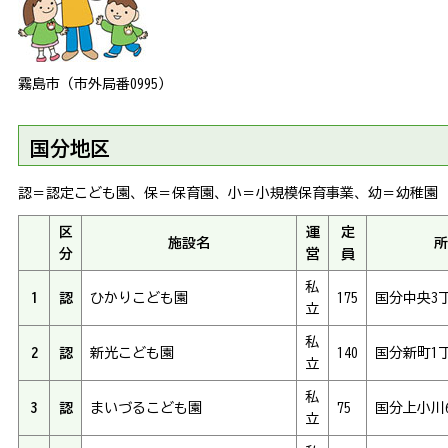
霧島市（市外局番0995）
国分地区
認＝認定こども園、保＝保育園、小＝小規模保育事業、幼＝幼稚園
区
運
定
施設名
所
分
営
員
私
1
認
ひかりこども園
175
国分中央3丁
立
私
2
認
新光こども園
140
国分新町1丁
立
私
3
認
まいづるこども園
75
国分上小川6
立