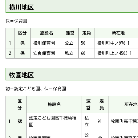
横川地区
保＝保育園
区分
施設名
運営
定員
所在地
1
保
横川保育園
公立
50
横川町中ノ976-1
2
保
安良保育園
私立
60
横川町上ノ4503-1
牧園地区
認＝認定こども園、保＝保育園
区
運
定
施設名
所在地
分
営
員
認定こども園高千穂幼稚
私
1
認
91
牧園町高千穂38
園
立
公