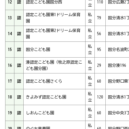
12
認
認定こども園国分西
110
国分広瀬2丁
立
認定こども園第1ドリーム保育
私
13
認
79
国分清水1丁
園
立
認定こども園第2ドリーム保育
私
14
認
56
国分清水1丁
園
立
私
15
認
国分こども園
95
国分名波町2
立
湊認定こども園（牧之原認定こ
私
16
認
29
国分湊196
ども園分園）
立
私
17
認
認定こども園さくら
60
国分野口東1
立
私
18
認
きよみず認定こども園
120
国分清水1丁
立
私
19
認
しおんこども園
60
国分中央3丁
立
私
20
認
のぐち童夢園
60
国分野口西9