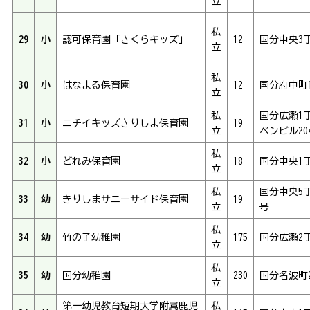
立
私
29
小
認可保育園「さくらキッズ」
12
国分中央3丁
立
私
30
小
はなまる保育園
12
国分府中町1
立
私
国分広瀬1丁
31
小
ニチイキッズきりしま保育園
19
立
ベンビル20
私
32
小
どれみ保育園
18
国分中央1丁
立
私
国分中央5丁
33
幼
きりしまサニーサイド保育園
19
立
号
私
34
幼
竹の子幼稚園
175
国分広瀬2丁
立
私
35
幼
国分幼稚園
230
国分名波町2
立
第一幼児教育短期大学附属鹿児
私