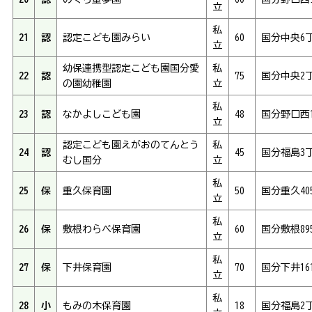
立
私
21
認
認定こども園みらい
60
国分中央6丁
立
幼保連携型認定こども園国分愛
私
22
認
75
国分中央2丁
の園幼稚園
立
私
23
認
なかよしこども園
48
国分野口西1
立
認定こども園えがおのてんとう
私
24
認
45
国分福島3丁
むし国分
立
私
25
保
重久保育園
50
国分重久405
立
私
26
保
敷根わらべ保育園
60
国分敷根895
立
私
27
保
下井保育園
70
国分下井16
立
私
28
小
もみの木保育園
18
国分福島2丁