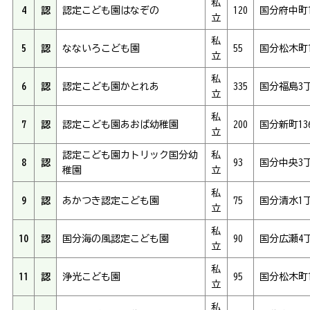
私
4
認
認定こども園はなぞの
120
国分府中町1
立
私
5
認
なないろこども園
55
国分松木町1
立
私
6
認
認定こども園かとれあ
335
国分福島3丁
立
私
7
認
認定こども園あおば幼稚園
200
国分新町13
立
認定こども園カトリック国分幼
私
8
認
93
国分中央3丁
稚園
立
私
9
認
あかつき認定こども園
75
国分清水1丁
立
私
10
認
国分海の風認定こども園
90
国分広瀬4丁
立
私
11
認
浄光こども園
95
国分松木町1
立
私