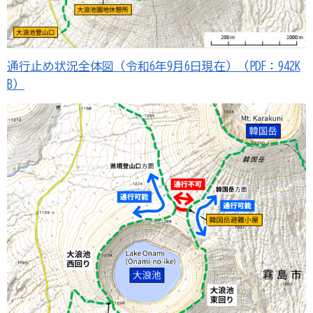
通行止め状況全体図（令和6年9月6日現在）（PDF：942K
B）