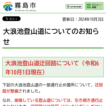
検索・メニ
霧島市 Kirishima
ュー
city website
更新日：2024年10月3日
大浪池登山道についてのお知ら
せ
大浪池登山道迂回路について（令和6
年10月1日現在）
下記の大浪池登山道の一部通行止め箇所について、
迂回
路が整備
されました。
なお、
崩壊している登山道については、引き続き通行止