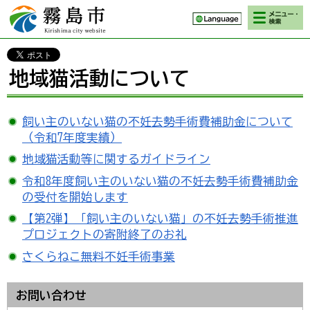
検索・メニ
霧島市 Kirishima
ュー
city website
地域猫活動について
飼い主のいない猫の不妊去勢手術費補助金について
（令和7年度実績）
地域猫活動等に関するガイドライン
令和8年度飼い主のいない猫の不妊去勢手術費補助金
の受付を開始します
【第2弾】「飼い主のいない猫」の不妊去勢手術推進
プロジェクトの寄附終了のお礼
さくらねこ無料不妊手術事業
お問い合わせ