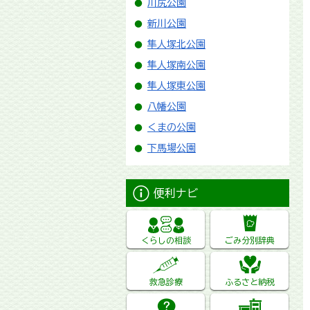
川尻公園
新川公園
隼人塚北公園
隼人塚南公園
隼人塚東公園
八幡公園
くまの公園
下馬場公園
便利ナビ
くらしの相談
ごみ分別辞典
救急診療
ふるさと納税