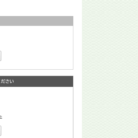
ください
た