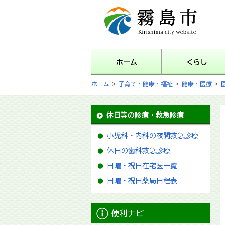
霧島市 Kirishima city
website
ホーム
くらし
ホーム
>
子育て・健康・福祉
>
健康・医療
>
休日等の診療・救急診療
小児科・内科の夜間救急診療
休日の歯科救急診療
日曜・祝日在宅医一覧
日曜・祝日薬局日程表
便利ナビ