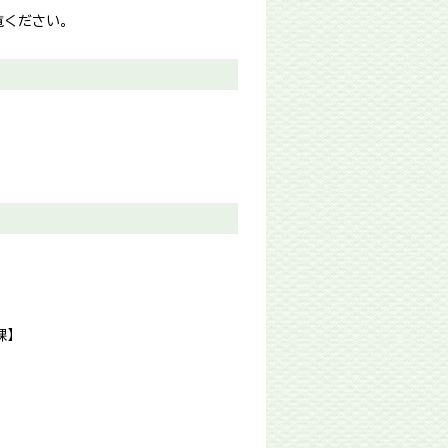
覧ください。
】
課】