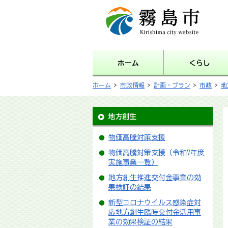
霧島市 Kirishima city
website
ホーム
くらし
ホーム
>
市政情報
>
計画・プラン
>
市政
>
地
地方創生
物価高騰対策支援
物価高騰対策支援（令和7年度
実施事業一覧）
地方創生推進交付金事業の効
果検証の結果
新型コロナウイルス感染症対
応地方創生臨時交付金活用事
業の効果検証の結果