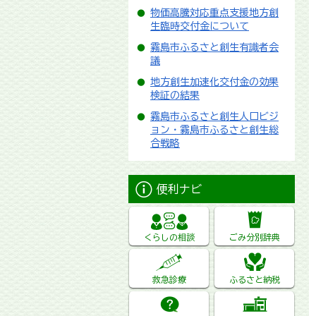
物価高騰対応重点支援地方創
生臨時交付金について
霧島市ふるさと創生有識者会
議
地方創生加速化交付金の効果
検証の結果
霧島市ふるさと創生人口ビジ
ョン・霧島市ふるさと創生総
合戦略
便利ナビ
くらしの相談
ごみ分別辞典
救急診療
ふるさと納税