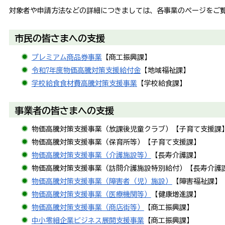
対象者や申請方法などの詳細につきましては、各事業のページをご
市民の皆さまへの支援
プレミアム商品券事業
【商工振興課】
令和7年度物価高騰対策支援給付金
【地域福祉課】
学校給食食材費高騰対策支援事業
【学校給食課】
事業者の皆さまへの支援
物価高騰対策支援事業（放課後児童クラブ）【子育て支援課
物価高騰対策支援事業（保育所等）【子育て支援課】
物価高騰対策支援事業（介護施設等）
【長寿介護課】
物価高騰対策支援事業（訪問介護施設特別給付）【長寿介護
物価高騰対策支援事業（障害者（児）施設）
【障害福祉課】
物価高騰対策支援事業（医療機関等）
【健康増進課】
物価高騰対策支援事業（商店街等）
【商工振興課】
中小零細企業ビジネス展開支援事業
【商工振興課】