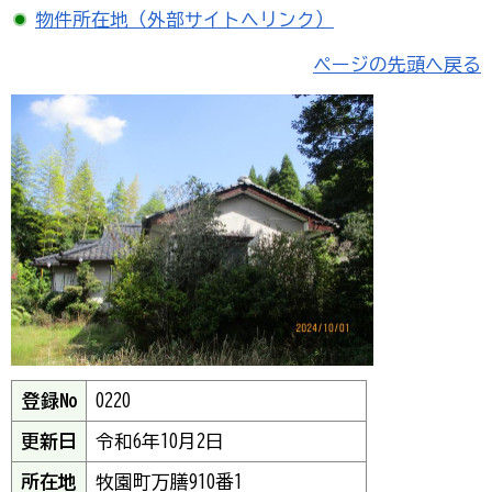
物件所在地（外部サイトへリンク）
ページの先頭へ戻る
登録No
0220
更新日
令和6年10月2日
所在地
牧園町万膳910番1