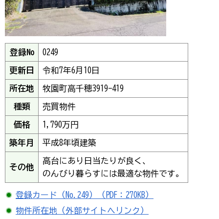
登録No
0249
更新日
令和7年6月10日
所在地
牧園町高千穂3919-419
種類
売買物件
価格
1,790万円
築年月
平成8年頃建築
高台にあり日当たりが良く、
その他
のんびり暮らすには最適な物件です。
登録カード（
No.
249）（PDF：270KB）
物件所在地
（外部サイトへリンク）