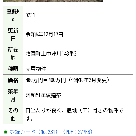
登録N
0231
o
更新
令和6年12月17日
日
所在
牧園町上中津川143番3
地
種類
売買物件
価格
480万円⇒400万円（令和8年2月変更）
築年
昭和51年頃建築
月
その
日当たりが良く、農地（田）付きの物件で
他
す。
登録カード（No.231）（PDF：277KB）