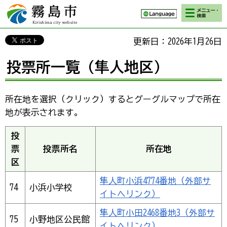
検索・メニ
霧島市 Kirishima
ュー
city website
更新日：2026年1月26日
投票所一覧（隼人地区）
所在地を選択（クリック）するとグーグルマップで所在
地が表示されます。
投
票
投票所名
所在地
区
隼人町小浜4774番地（外部サ
74
小浜小学校
イトへリンク）
隼人町小田2468番地3（外部サ
75
小野地区公民館
イトへリンク）