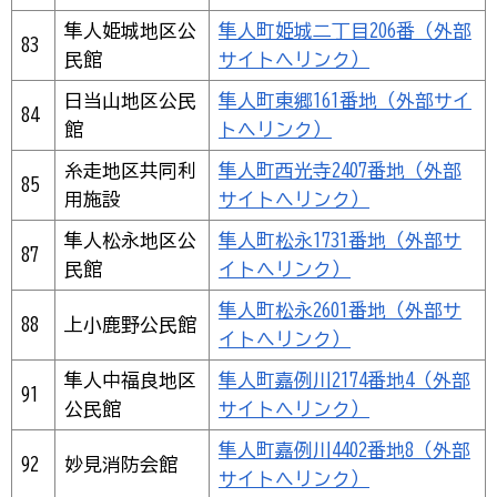
隼人姫城地区公
隼人町姫城二丁目206番（外部
83
民館
サイトへリンク）
日当山地区公民
隼人町東郷161番地（外部サイ
84
館
トへリンク）
糸走地区共同利
隼人町西光寺2407番地（外部
85
用施設
サイトへリンク）
隼人松永地区公
隼人町松永1731番地（外部サ
87
民館
イトへリンク）
隼人町松永2601番地（外部サ
88
上小鹿野公民館
イトへリンク）
隼人中福良地区
隼人町嘉例川2174番地4（外部
91
公民館
サイトへリンク）
隼人町嘉例川4402番地8（外部
92
妙見消防会館
サイトへリンク）