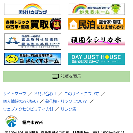
PC版を表示
サイトマップ
／
お問い合わせ
／
このサイトについて
／
個人情報の取り扱い
／
著作権・リンクについて
／
ウェブアクセシビリティ方針
／
リンク集
霧島市役所
〒899-4394 鹿児島県 霧島市国分中央三丁目45番1号 電話：0995-45-5111