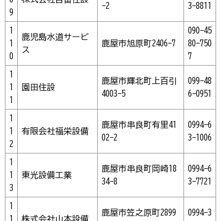
-2
3-8811
9
1
090-45
鹿児島水道サービ
1
鹿屋市旭原町2406-7
80-750
ス
0
7
1
鹿屋市輝北町上百引
099-48
1
園田住設
4003-5
6-0951
1
1
鹿屋市串良町有里41
0994-6
1
有限会社福栄設備
02-2
3-1006
2
1
鹿屋市串良町岡崎18
0994-6
1
東光設備工業
34-8
3-7721
3
1
鹿屋市笠之原町2899
0994-3
1
株式会社山本設備