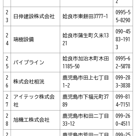
2
2
0995-5
日伸建設株式会社
姶良市東餅田3777-1
3
5-8290
090-45
2
姶良市蒲生町久末13
瑞樹設備
83-191
4
21
3
2
姶良市加治木町木田
0995-6
パイプライン
5
1185-50
2-5878
2
鹿児島市田上七丁目
099-28
株式会社相洸
6
1-2
3-3838
2
アイテック株式会
鹿児島市下福元町37
099-81
7
社
89
4-7151
2
鹿児島市和田二丁目
099-26
旭機工株式会社
8
33-12
0-4511
2
鹿児島市荒田一丁目
099-25