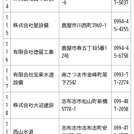
-6
7-5037
4
1
0994-4
1
株式会社星設備
鹿屋市川西町3960-1
5-4355
5
1
鹿屋市寿五丁目5番1
0994-4
1
有限会社徳留工業
2号
5-6758
6
1
有限会社宝楽水道
南さつま市金峰町尾
0993-7
1
設備
下2542
7-2274
7
1
志布志市松山町新橋
099-48
1
株式会社大迫建設
5778-1
7-2058
8
1
志布志市志布志町安
099-47
1
西山水道