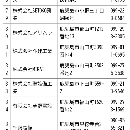
7
株式会社SETOKO興
鹿児島市小野三丁目
099-22
9
業
6番6号
8-8684
8
鹿児島市郡山町1212
099-29
株式会社アリムラ
0
番地13
8-3305
8
鹿児島市山田町3398
099-81
株式会社斗建工業
1
番地4
1-0695
8
鹿児島市山田町2502
099-27
株式会社MIRAI
2
番地2
5-3538
8
株式会社聖設備工
鹿児島市下田町559-
099-21
3
業
2
3-9646
8
鹿児島市福山町1620
099-27
有限会社草野電設
4
番地2
8-1569
090-95
8
鹿児島市皇徳寺台2
千葉設備
65-821