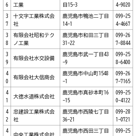
6
工業
目15-3
4-9020
3
十文字工業株式会
鹿児島市鴨池二丁目
099-25
7
社
14-1
4-4667
3
有限会社昭和テク
鹿児島市和田三丁目
099-26
8
ノ工業
31-22
7-8844
3
鹿児島市武一丁目43
099-25
有限会社水交設備
9
-9
8-6400
4
鹿児島市中山町1548
099-26
有限会社大信商会
0
-1
7-7165
4
鹿児島市真砂本町16
099-25
大徳水道株式会社
1
-15
0-4122
4
忠建設工業株式会
鹿児島市西陵七丁目
099-28
2
社
36-21
1-0721
4
鹿児島市西田三丁目
099-25
中央工業株式会社