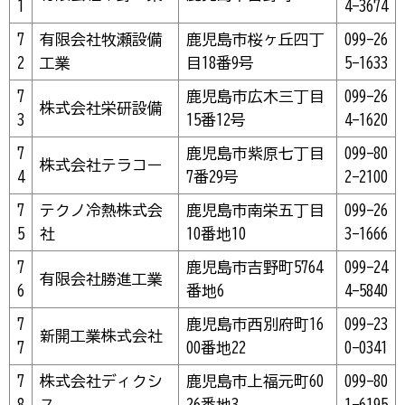
1
4-3674
7
有限会社牧瀬設備
鹿児島市桜ヶ丘四丁
099-26
2
工業
目18番9号
5-1633
7
鹿児島市広木三丁目
099-26
株式会社栄研設備
3
15番12号
4-1620
7
鹿児島市紫原七丁目
099-80
株式会社テラコー
4
7番29号
2-2100
7
テクノ冷熱株式会
鹿児島市南栄五丁目
099-26
5
社
10番地10
3-1666
7
鹿児島市吉野町5764
099-24
有限会社勝進工業
6
番地6
4-5840
7
鹿児島市西別府町16
099-23
新開工業株式会社
7
00番地22
0-0341
7
株式会社ディクシ
鹿児島市上福元町60
099-80
8
ス
26番地3
1-6195