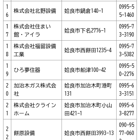
1
0995-5
株式会社北野設備
姶良市鍋倉140-1
6
5-1460
1
株式会社住まい
0995-7
姶良市下名2776-1
7
館・アイラ
3-3190
1
株式会社福留設備
0995-7
姶良市西餅田1235-4
8
工業
3-5382
1
0995-5
ひろ夢住器
姶良市船津100-42
9
0-2276
2
加治木ガス株式会
姶良市加治木町港町
0995-6
0
社
131
3-3151
2
株式会社クライン
姶良市加治木町小山
0995-6
1
ホーム
田421-1
3-8277
090-95
2
餅原設備
姶良市西餅田3993-13
77-060
2