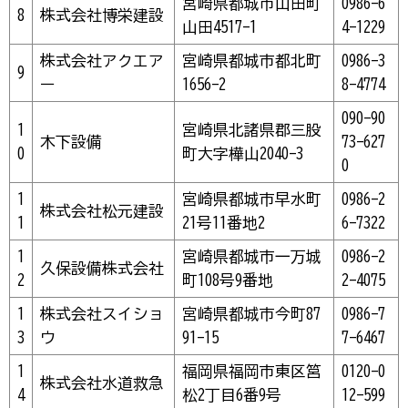
宮崎県都城市山田町
0986-6
8
株式会社博栄建設
山田4517-1
4-1229
株式会社アクエア
宮崎県都城市都北町
0986-3
9
ー
1656-2
8-4774
090-90
1
宮崎県北諸県郡三股
木下設備
73-627
0
町大字樺山2040-3
0
1
宮崎県都城市早水町
0986-2
株式会社松元建設
1
21号11番地2
6-7322
1
宮崎県都城市一万城
0986-2
久保設備株式会社
2
町108号9番地
2-4075
1
株式会社スイショ
宮崎県都城市今町87
0986-7
3
ウ
91-15
7-6467
1
福岡県福岡市東区筥
0120-0
株式会社水道救急
4
松2丁目6番9号
12-599