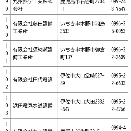
9
九州熱学工業株式
鹿児島市石谷町2704
099-24
9
会社
-1
8-7547
1
有限会社藤田設備
いちき串木野市羽島
0996-3
0
工業所
3533
5-0053
0
1
有限会社須納瀬設
いちき串木野市御倉
0996-3
0
備工業所
町137
2-2609
1
1
伊佐市大口堂崎527-
0995-2
0
有限会社田代電設
49
2-6633
2
1
伊佐市大口大田2332
0995-2
0
浜田電気水道設備
-547
2-4766
3
1
0994-4