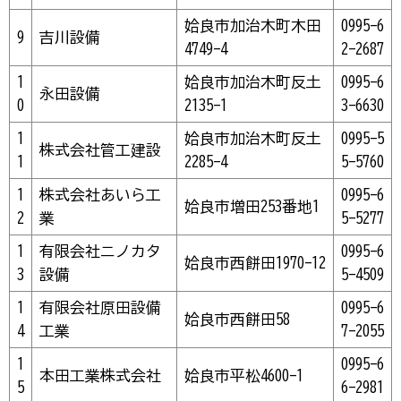
姶良市加治木町木田
0995-6
9
吉川設備
4749-4
2-2687
1
姶良市加治木町反土
0995-6
永田設備
0
2135-1
3-6630
1
姶良市加治木町反土
0995-5
株式会社管工建設
1
2285-4
5-5760
1
株式会社あいら工
0995-6
姶良市増田253番地1
2
業
5-5277
1
有限会社ニノカタ
0995-6
姶良市西餅田1970-12
3
設備
5-4509
1
有限会社原田設備
0995-6
姶良市西餅田58
4
工業
7-2055
1
0995-6
本田工業株式会社
姶良市平松4600-1
5
6-2981