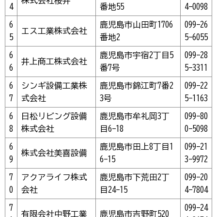
株式会社桜井
4
番地55
4-0098
6
鹿児島市山田町1706
099-26
エス工業株式会社
5
番地2
5-6055
6
鹿児島市宇宿2丁目5
099-28
井上商工株式会社
6
番7号
5-3311
6
シンギ設備工業株
鹿児島市錦江町7番2
099-22
7
式会社
3号
5-1163
6
日松リビング設備
鹿児島市牟礼岡3丁
099-80
8
株式会社
目6-18
0-5098
6
鹿児島市田上8丁目1
099-21
株式会社美喜設備
9
6-15
3-9972
7
アクアライフ株式
鹿児島市下荒田2丁
099-20
0
会社
目24-15
4-7804
7
099-24
有限会社中野工業
鹿児島市吉野町520