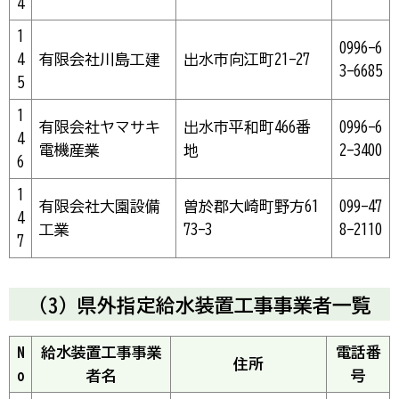
4
1
0996-6
4
有限会社川島工建
出水市向江町21-27
3-6685
5
1
有限会社ヤマサキ
出水市平和町466番
0996-6
4
電機産業
地
2-3400
6
1
有限会社大園設備
曽於郡大崎町野方61
099-47
4
工業
73-3
8-2110
7
（3）県外指定給水装置工事事業者一覧
N
給水装置工事事業
電話番
住所
o
者名
号