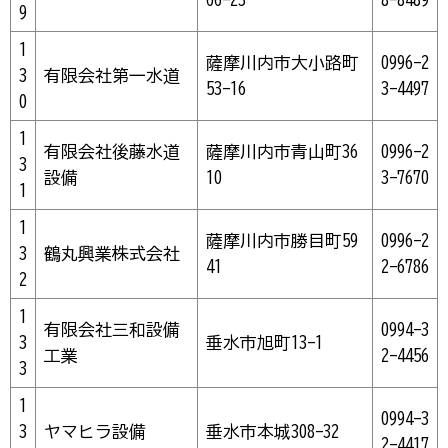
9
1
薩摩川内市大小路町
0996-2
3
有限会社第一水道
53-16
3-4497
0
1
有限会社後藤水道
薩摩川内市青山町36
0996-2
3
設備
10
3-7670
1
1
薩摩川内市勝目町59
0996-2
3
鶴丸興業株式会社
41
2-6786
2
1
有限会社三和設備
0994-3
3
垂水市旭町13-1
工業
2-4456
3
1
0994-3
3
ヤマヒラ設備
垂水市本城308-32
2-4417