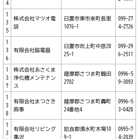
4
1
株式会社マツオ電
日置市東市来町長里
099-27
3
設
1076-1
4-2726
5
1
日置市吹上町中原28
099-29
3
有限会社脇電器
25-1
6-2511
6
1
株式会社あさくま
薩摩郡さつま町鶴田
0996-5
3
浄化槽メンテナン
2702
9-3093
7
ス
1
有限会社まつさき
薩摩郡さつま町轟町
0996-5
3
商事
24番地4
3-0428
8
1
有限会社リビング
姶良郡湧水町木場10
0995-7
3
亀沢
9-1
4-2039