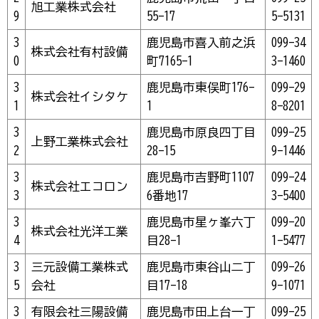
旭工業株式会社
9
55-17
5-5131
3
鹿児島市喜入前之浜
099-34
株式会社有村設備
0
町7165-1
3-1460
3
鹿児島市東俣町176-
099-29
株式会社イシタケ
1
1
8-8201
3
鹿児島市原良四丁目
099-25
上野工業株式会社
2
28-15
9-1446
3
鹿児島市吉野町1107
099-24
株式会社エコロン
3
6番地17
3-5400
3
鹿児島市星ヶ峯六丁
099-20
株式会社光洋工業
4
目28-1
1-5477
3
三元設備工業株式
鹿児島市東谷山二丁
099-26
5
会社
目17-18
9-1071
3
有限会社三陽設備
鹿児島市田上台一丁
099-25