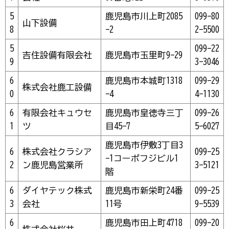
5
鹿児島市川上町2085
099-80
山下設備
8
-2
2-5500
5
099-22
吉住設備有限会社
鹿児島市玉里町9-29
9
3-3046
6
鹿児島市本城町1318
099-29
株式会社鹿工設備
0
-4
4-1130
6
有限会社キュウセ
鹿児島市皇徳寺三丁
099-26
1
ツ
目45-7
5-6027
鹿児島市伊敷3丁目3
6
株式会社クラシア
099-25
-1コーポフジビル1
2
ン鹿児島営業所
3-5121
階
6
ダイヤテック株式
鹿児島市新栄町24番
099-25
3
会社
11号
9-5539
6
鹿児島市田上町4718
099-20