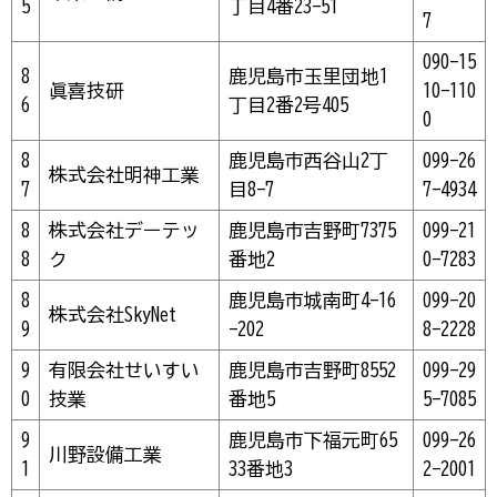
5
丁目4番23-51
7
090-15
8
鹿児島市玉里団地1
眞喜技研
10-110
6
丁目2番2号405
0
8
鹿児島市西谷山2丁
099-26
株式会社明神工業
7
目8-7
7-4934
8
株式会社デーテッ
鹿児島市吉野町7375
099-21
8
ク
番地2
0-7283
8
鹿児島市城南町4-16
099-20
株式会社SkyNet
9
-202
8-2228
9
有限会社せいすい
鹿児島市吉野町8552
099-29
0
技業
番地5
5-7085
9
鹿児島市下福元町65
099-26
川野設備工業
1
33番地3
2-2001