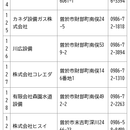
6061-1
6-3394
4
1
カネダ設備ガス株
曽於市財部町南俣24
0986-7
2
式会社
-5
2-1818
5
1
曽於市財部町南俣53
0986-7
2
川広設備
9-2
2-3894
6
1
曽於市財部町南俣14
0986-7
2
株式会社コレエダ
6番地1
2-1310
7
1
有限会社森園水道
曽於市財部町南俣49
0986-7
2
設備
2-2
2-2263
8
1
曽於市末吉町深川24
0986-5
2
株式会社ヒスイ
66-23
8-8489