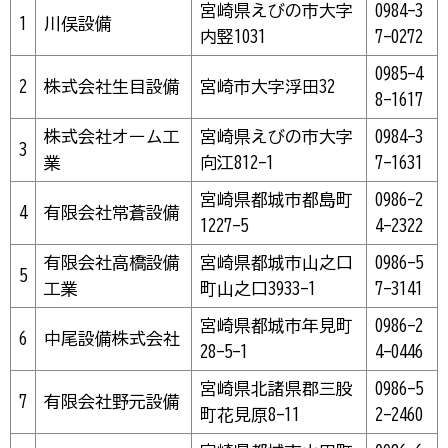
宮崎県えびの市大字
0984-3
1
川俣設備
内竪1031
7-0272
0985-4
2
株式会社生目設備
宮崎市大字浮田32
8-1617
株式会社オーム工
宮崎県えびの市大字
0984-3
3
業
向江812-1
7-1631
宮崎県都城市都島町
0986-2
4
有限会社常蒼設備
1227-5
4-2322
有限会社高橋設備
宮崎県都城市山之口
0986-5
5
工業
町山之口3933-1
7-3141
宮崎県都城市年見町
0986-2
6
中尾設備株式会社
28-5-1
4-0446
宮崎県北諸県郡三股
0986-5
7
有限会社野元設備
町花見原8-11
2-2460