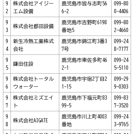
9
株式会社アイジー
鹿児島市皆与志町56
099-80
2
エム設備
6-2
0-4406
9
鹿児島市吉野町6198
099-80
株式会社都田設備
3
番地5
2-4660
9
新生冷熱工業株式
鹿児島市錦江町3番3
099-24
4
会社
7号
8-7177
9
鹿児島市東佐多町46
099-24
鎌田住設
5
2-1
5-5110
9
株式会社トータル
鹿児島市宇宿2丁目2
099-29
6
ウォーター
1-15
9-0303
9
株式会社ミズエイ
鹿児島市下福元町83
099-83
7
ト
99-5
7-3520
9
鹿児島市川上町4003
099-24
株式会社AIGATE
8
番地
3-9765