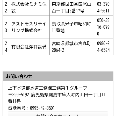
2
株式会社ミナミ住
東京都世田谷区尾山
03-370
2
設
台一丁目2番17号
4-5611
050-38
2
アストモスリテイ
鳥取県米子市昭和町
16-079
3
リング株式会社
11番地
0
2
宮崎県都城市宮丸町
0986-2
有限会社澤井設備
4
2864-2
4-6524
お問い合わせ
上下水道部水道工務課工務第１グループ
〒899-5192 鹿児島県霧島市隼人町内山田一丁目11
番11号
電話番号：0995-42-3501