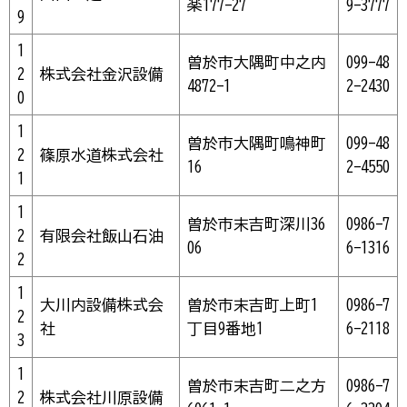
楽177-27
9-3777
9
1
曽於市大隅町中之内
099-48
2
株式会社金沢設備
4872-1
2-2430
0
1
曽於市大隅町鳴神町
099-48
2
篠原水道株式会社
16
2-4550
1
1
曽於市末吉町深川36
0986-7
2
有限会社飯山石油
06
6-1316
2
1
大川内設備株式会
曽於市末吉町上町1
0986-7
2
社
丁目9番地1
6-2118
3
1
曽於市末吉町二之方
0986-7
2
株式会社川原設備