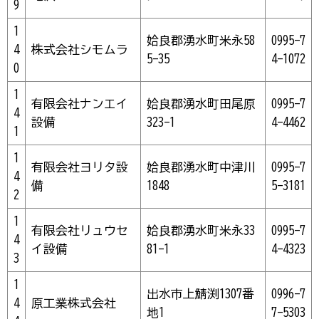
9
1
姶良郡湧水町米永58
0995-7
4
株式会社シモムラ
5-35
4-1072
0
1
有限会社ナンエイ
姶良郡湧水町田尾原
0995-7
4
設備
323-1
4-4462
1
1
有限会社ヨリタ設
姶良郡湧水町中津川
0995-7
4
備
1848
5-3181
2
1
有限会社リュウセ
姶良郡湧水町米永33
0995-7
4
イ設備
81-1
4-4323
3
1
出水市上鯖渕1307番
0996-7
4
原工業株式会社
地1
7-5303