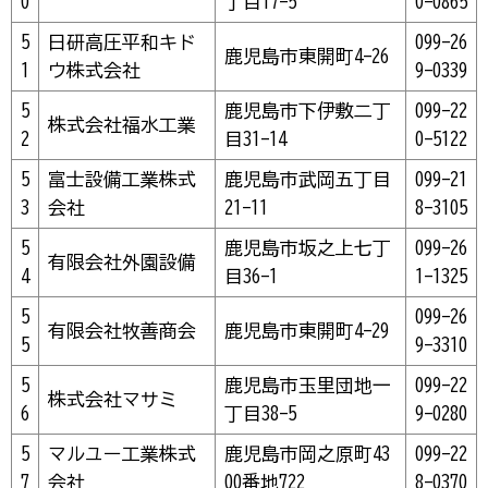
0
丁目17-5
0-0865
5
日研高圧平和キド
099-26
鹿児島市東開町4-26
1
ウ株式会社
9-0339
5
鹿児島市下伊敷二丁
099-22
株式会社福水工業
2
目31-14
0-5122
5
富士設備工業株式
鹿児島市武岡五丁目
099-21
3
会社
21-11
8-3105
5
鹿児島市坂之上七丁
099-26
有限会社外園設備
4
目36-1
1-1325
5
099-26
有限会社牧善商会
鹿児島市東開町4-29
5
9-3310
5
鹿児島市玉里団地一
099-22
株式会社マサミ
6
丁目38-5
9-0280
5
マルユー工業株式
鹿児島市岡之原町43
099-22
7
会社
00番地722
8-0370