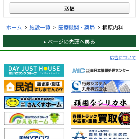
ホーム
>
施設一覧
>
医療機関・薬局
> 梶原内科
ページの先頭へ戻る
広告について