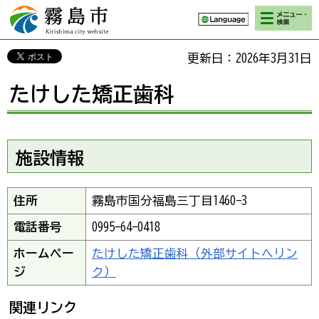
検索・メニ
霧島市 Kirishima
ュー
city website
更新日：2026年3月31日
たけした矯正歯科
施設情報
住所
霧島市国分福島三丁目1460-3
電話番号
0995-64-0418
ホームペー
たけした矯正歯科（外部サイトへリン
ジ
ク）
関連リンク