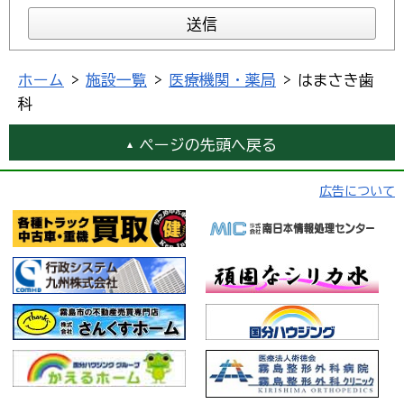
ホーム
>
施設一覧
>
医療機関・薬局
> はまさき歯
科
ページの先頭へ戻る
広告について