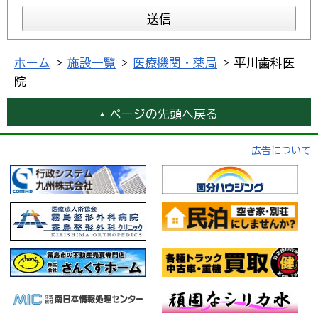
ホーム
>
施設一覧
>
医療機関・薬局
> 平川歯科医
院
ページの先頭へ戻る
広告について