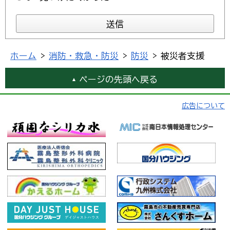
ホーム
>
消防・救急・防災
>
防災
> 被災者支援
ページの先頭へ戻る
広告について