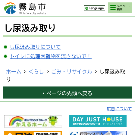
検索・メニ
霧島市 Kirishima
ュー
city website
し尿汲み取り
し尿汲み取りについて
トイレに処理困難物を流さないで！
ホーム
>
くらし
>
ごみ・リサイクル
> し尿汲み取
り
ページの先頭へ戻る
広告について