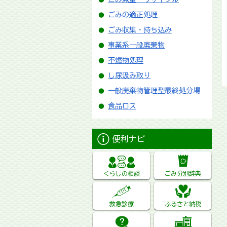
ごみの適正処理
ごみ収集・持ち込み
事業系一般廃棄物
不燃物処理
し尿汲み取り
一般廃棄物管理型最終処分場
食品ロス
便利ナビ
くらしの相談
ごみ分別辞典
救急診療
ふるさと納税