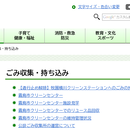
文字サイズ・色合い変更
子育て
消防・救急
教育・文化
健康・福祉
防災
スポーツ
集・持ち込み
ごみ収集・持ち込み
【通行止め解除】牧園横川クリーンステーションへのごみの
霧島市クリーンセンター
霧島市クリーンセンター施設見学
霧島市クリーンセンターでのリユース品回収
霧島市クリーンセンターの維持管理状況
公設ごみ収集所の運営について