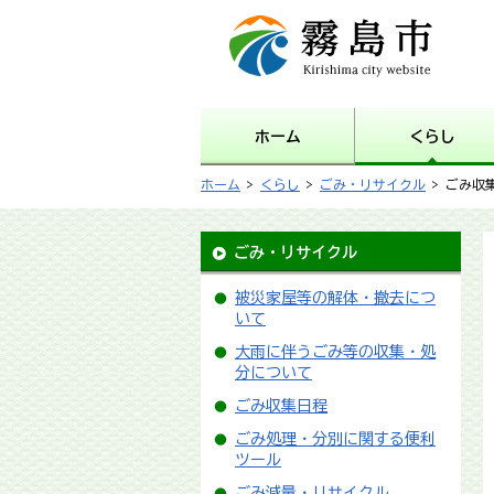
霧島市 Kirishima city
website
ホーム
くらし
ホーム
>
くらし
>
ごみ・リサイクル
> ごみ収
ごみ・リサイクル
被災家屋等の解体・撤去につ
いて
大雨に伴うごみ等の収集・処
分について
ごみ収集日程
ごみ処理・分別に関する便利
ツール
ごみ減量・リサイクル