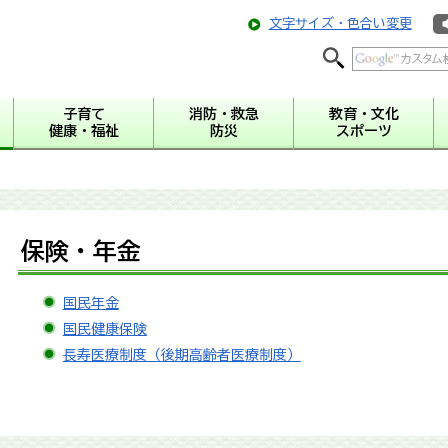
文字サイズ・色合い変更
子育て
消防・救急
教育・文化
健康・福祉
防災
スポーツ
保険・年金
国民年金
国民健康保険
長寿医療制度（後期高齢者医療制度）