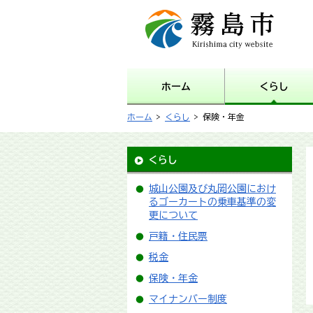
霧島市 Kirishima city
website
ホーム
くらし
ホーム
>
くらし
> 保険・年金
くらし
城山公園及び丸岡公園におけ
るゴーカートの乗車基準の変
更について
戸籍・住民票
税金
保険・年金
マイナンバー制度