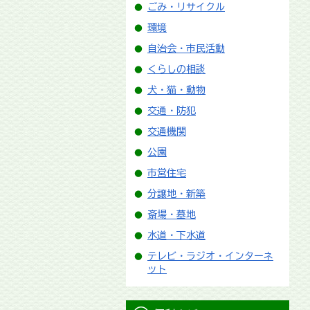
ごみ・リサイクル
環境
自治会・市民活動
くらしの相談
犬・猫・動物
交通・防犯
交通機関
公園
市営住宅
分譲地・新築
斎場・墓地
水道・下水道
テレビ・ラジオ・インターネ
ット