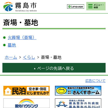
検索・メニ
霧島市 Kirishima
ュー
city website
斎場・墓地
火葬場（斎場）
墓地
ホーム
>
くらし
> 斎場・墓地
ページの先頭へ戻る
広告について