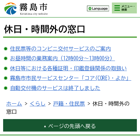
検索・メニ
霧島市 Kirishima
ュー
city website
休日・時間外の窓口
住民票等のコンビニ交付サービスのご案内
お昼時間の業務案内（12時00分～13時00分）
休日等における各種証明・印鑑登録関係の取扱い
霧島市市民サービスセンター「コア(CORE)・よか」
自動交付機のサービスは終了しました
ホーム
>
くらし
>
戸籍・住民票
> 休日・時間外の
窓口
ページの先頭へ戻る