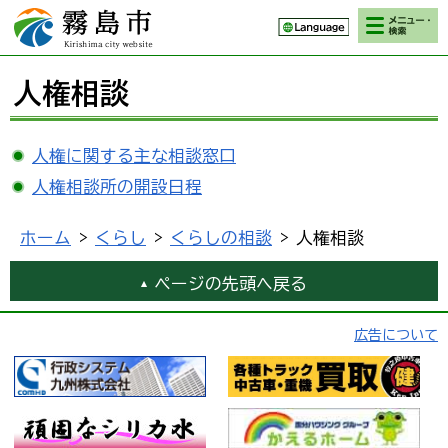
検索・メニ
霧島市 Kirishima
ュー
city website
人権相談
人権に関する主な相談窓口
人権相談所の開設日程
ホーム
>
くらし
>
くらしの相談
> 人権相談
ページの先頭へ戻る
広告について