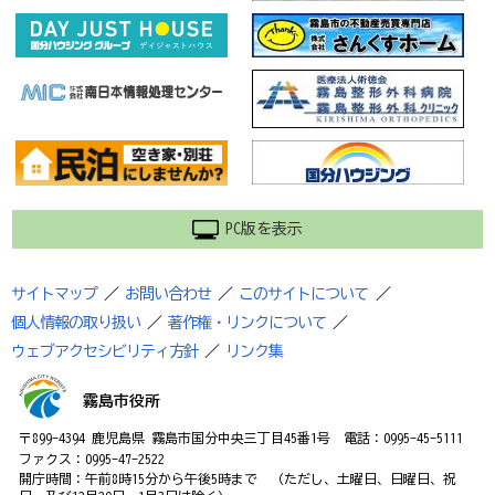
PC版を表示
サイトマップ
／
お問い合わせ
／
このサイトについて
／
個人情報の取り扱い
／
著作権・リンクについて
／
ウェブアクセシビリティ方針
／
リンク集
霧島市役所
〒899-4394 鹿児島県 霧島市国分中央三丁目45番1号 電話：0995-45-5111
ファクス：0995-47-2522
開庁時間：午前8時15分から午後5時まで （ただし、土曜日、日曜日、祝