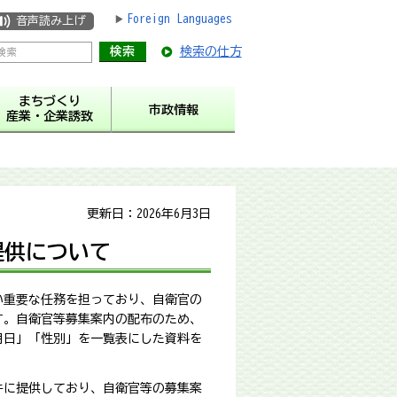
Foreign Languages
音声読み上げ
検索の仕方
まちづくり
市政情報
産業・企業誘致
更新日：2026年6月3日
提供について
い重要な任務を担っており、自衛官の
す。自衛官等募集案内の配布のため、
月日」「性別」を一覧表にした資料を
件に提供しており、自衛官等の募集案