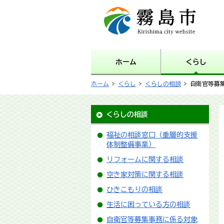
霧島市 Kirishima city
website
ホーム
くらし
ホーム
>
くらし
>
くらしの相談
> 自衛官等募
くらしの相談
福祉の相談窓口（重層的支援
体制整備事業）
リフォームに関する相談
空き家対策に関する相談
ひきこもりの相談
生活に困っている方の相談
自衛官等募集事務に係る対象