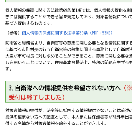
個人情報の保護に関する法律第69条第1項では、個人情報の提供を
きには提供することができる旨を規定しており、対象者情報について
基づき提供するものです。
（参考）
個人情報の保護に関する法律第69条（PDF：53KB）
防衛省と総務省より、自衛官等の募集に関し必要となる情報に関する
に基づく市町村長の行う自衛官等の募集に関する事務として自衛隊法
大臣が市町村長に対し求めることができること、募集に関し必要な
しを用いることについて、住民基本台帳法上、特段の問題を生ずる
す。
3.自衛隊への情報提供を希望されない方へ
（
受付は終了しました）
対象者情報の提供が、法令等に抵触する情報提供でないことは前述
提供を望まない方への配慮として、本人または保護者等が除外申出
供する名簿から対象者情報を除外することができます。