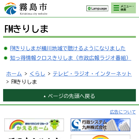
検索・メニ
霧島市 Kirishima
ュー
city website
FMきりしま
FMきりしまが横川地域で聴けるようになりました
知っ得情報クロスきりしま（市政広報ラジオ番組）
ホーム
>
くらし
>
テレビ・ラジオ・インターネット
> FMきりしま
ページの先頭へ戻る
広告について