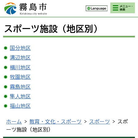
検索・メニ
霧島市 Kirishima
ュー
city website
スポーツ施設（地区別）
国分地区
溝辺地区
横川地区
牧園地区
霧島地区
隼人地区
福山地区
ホーム
>
教育・文化・スポーツ
>
スポーツ
> スポ
ーツ施設（地区別）