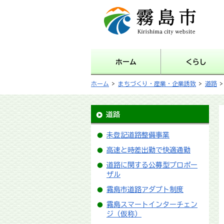
霧島市 Kirishima city
website
ホーム
くらし
ホーム
>
まちづくり・産業・企業誘致
>
道路
>
道路
未登記道路整備事業
高速と時差出勤で快適通勤
道路に関する公募型プロポー
ザル
霧島市道路アダプト制度
霧島スマートインターチェン
ジ（仮称）