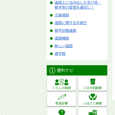
道路上にはみ出した生け垣・
樹木等の管理を適切に！
交通規制
道路に関する手続き
都市計画道路
道路補修
新しい道路
通学路
便利ナビ
くらしの相談
ごみ分別辞典
救急診療
ふるさと納税