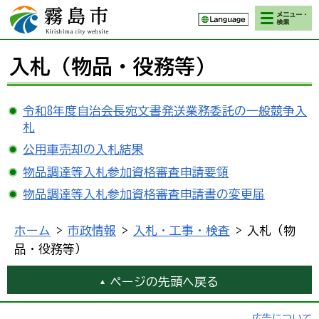
検索・メニ
霧島市 Kirishima
ュー
city website
入札（物品・役務等）
令和8年度自治会長宛文書発送業務委託の一般競争入
札
公用車売却の入札結果
物品調達等入札参加資格審査申請要領
物品調達等入札参加資格審査申請書の変更届
ホーム
>
市政情報
>
入札・工事・検査
> 入札（物
品・役務等）
ページの先頭へ戻る
広告について