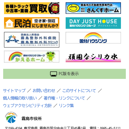
PC版を表示
サイトマップ
／
お問い合わせ
／
このサイトについて
／
個人情報の取り扱い
／
著作権・リンクについて
／
ウェブアクセシビリティ方針
／
リンク集
霧島市役所
〒899-4394 鹿児島県 霧島市国分中央三丁目45番1号 電話：0995-45-5111