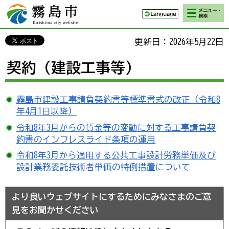
検索・メニ
霧島市 Kirishima
ュー
city website
更新日：2026年5月22日
契約（建設工事等）
霧島市建設工事請負契約書等標準書式の改正（令和8
年4月1日以降）
令和8年3月からの賃金等の変動に対する工事請負契
約書のインフレスライド条項の運用
令和8年3月から適用する公共工事設計労務単価及び
設計業務委託技術者単価の特例措置について
より良いウェブサイトにするためにみなさまのご意
見をお聞かせください