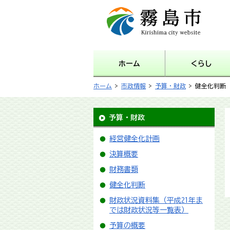
霧島市 Kirishima city
website
ホーム
くらし
ホーム
>
市政情報
>
予算・財政
> 健全化判断
予算・財政
経営健全化計画
決算概要
財務書類
健全化判断
財政状況資料集（平成21年ま
では財政状況等一覧表）
予算の概要