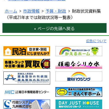
ホーム
>
市政情報
>
予算・財政
> 財政状況資料集
（平成21年までは財政状況等一覧表）
ページの先頭へ戻る
広告について