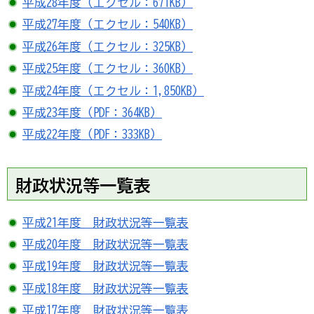
平成28年度（エクセル：671KB）
平成27年度（エクセル：540KB）
平成26年度（エクセル：325KB）
平成25年度（エクセル：360KB）
平成24年度（エクセル：1,850KB）
平成23年度（PDF：364KB）
平成22年度（PDF：333KB）
財政状況等一覧表
平成21年度 財政状況等一覧表
平成20年度 財政状況等一覧表
平成19年度 財政状況等一覧表
平成18年度 財政状況等一覧表
平成17年度 財政状況等一覧表